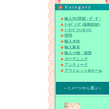
輸入ｸﾛｽ壁紙・ﾎﾞｰﾀﾞｰ
ﾓｰﾙﾃﾞｨﾝｸﾞ(装飾部材)
ｼｰﾘﾝｸﾞﾌｧﾝ＆ﾗｲﾄ
照明
輸入水栓
輸入家具
輸入小物・雑貨
ガーデニング
アンティーク
アウトレット&セール
～イメージから選ぶ～