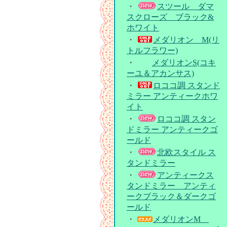
・
スツール ダマ
スクローズ ブラック&
ホワイト
・
メダリオン M(リ
トルフラワー)
・
メダリオンS(コキ
ーユ＆アカンサス)
・
ロココ調 スタンド
ミラー アンティークホワ
イト
・
ロココ調 スタン
ドミラー アンティークゴ
ールド
・
北欧スタイル ス
タンドミラー
・
アンティークス
タンドミラー アンティ
ークブラック＆ダークゴ
ールド
・
メダリオンM