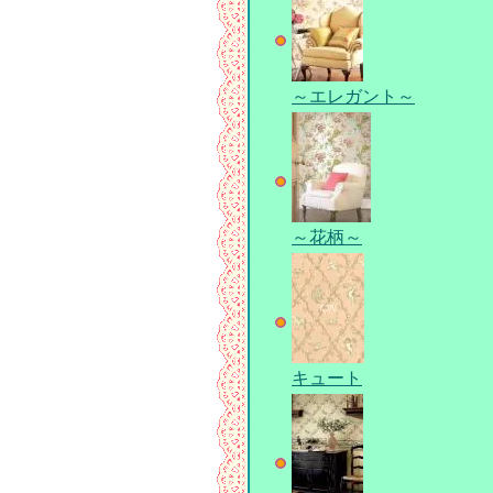
～エレガント～
～花柄～
キュート