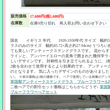
販売価格
17,600円(税1,600円)
在庫数
在庫0売り切れ 再入荷お問い合わせ下さい
国名 イギリス 年代 1920-1930年代 サイズ 幅約55.8
ラスのみのサイズ 幅約45.72×高さ約27.94cm) う
ても美しいアンティークステンドグラスです。 花から
ラインと、アンバーイエローの直角で囲まれた幾何学ラ
しいデザインです。 対称性を引き立てられるように、2
2枚を合わせて使用するとより効果的です。 アンティー
のとなります。 気に入ったデザインのものがありまし
い。
※表示価格は1枚の価格です。 ペアで使用している画像のアン
英国製アンティークステンドグラス ブルーフラワーA29
二枚ぺアでの割引セット価格はこちらからどうぞ↓
英国
ブルーフラワーぺアセット