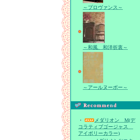
～プロヴァンス～
～和風、和洋折衷～
～アールヌーボー～
・
メダリオン M(デ
コラティブゴージャス
アイボリーカラー)