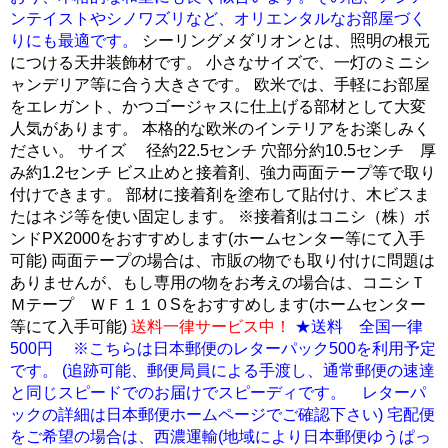
ンテイストやシノワズリなど、オリエンタルなお部屋づく
りにも最適です。
シーリングメダリオンとは、照明の根元
につける天井装飾材です。 小さなサイズで、一灯のミニシ
ャンデリア等に合う大きさです。 欧米では、手軽にお部屋
をエレガント、かつゴージャスに仕上げる部材として大変
人気があります。 本格的な欧米のインテリアをお楽しみく
ださい。 サイズ 径約22.5センチ 穴部分約10.5センチ 厚
み約1.2センチ ビス止めと接着剤、強力両面テープ等で取り
付けできます。 部材に接着剤を塗布して貼付け、木ビスま
たはネジ等を使い固定します。 ※接着剤はコニシ（株）ボ
ンドPX2000をおすすめします(ホームセンター等にて入手
可能) 両面テープの場合は、市販の物でも取り付けに問題は
ありませんが、もし専用の物をお考えの場合は、コニシＴ
Ｍテープ ＷＦ１１０Sをおすすめします(ホームセンター
等にて入手可能)
送料一律サービス中！
★送料 全国一律
500円 ※こちらは日本郵便のレターパック500を利用予定
です。 (追跡可能、郵便局員による手渡し、通常郵便の速達
と同じスピードでのお届けでスピーディです。 レターパ
ックの詳細は日本郵便ホームページでご確認下さい) 宅配便
をご希望の場合は、西濃運輸(地域により日本郵便ゆうぱっ